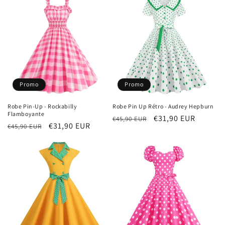
Promo
Promo
Robe Pin-Up - Rockabilly
Robe Pin Up Rétro - Audrey Hepburn
Flamboyante
Prix
Prix
€31,90 EUR
€45,90 EUR
Prix
Prix
€31,90 EUR
€45,90 EUR
habituel
promotionnel
habituel
promotionnel