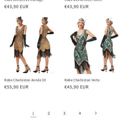
Prix
€43,90 EUR
Prix
€43,90 EUR
habituel
habituel
Robe Charleston Année 30
Robe Charleston Verte
Prix
€55,90 EUR
Prix
€45,90 EUR
habituel
habituel
1
2
3
4