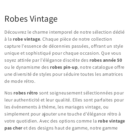
C
Robes Vintage
o
Découvrez le charme intemporel de notre sélection dédié
l
à la
robe vintage
. Chaque pièce de notre collection
capture l'essence de décennies passées, offrant un style
l
unique et sophistiqué pour chaque occasion. Que vous
soyez attirée par l'élégance discrète des
robes année 50
e
ou le dynamisme des
robes pin-up
, notre catalogue offre
c
une diversité de styles pour séduire toutes les amatrices
de mode rétro.
t
Nos
robes rétro
sont soigneusement sélectionnées pour
i
leur authenticité et leur qualité. Elles sont parfaites pour
o
les événements à thème, les mariages vintage, ou
simplement pour ajouter une touche d'élégance rétro à
n
votre quotidien. Avec des options comme la
robe vintage
pas cher
et des designs haut de gamme, notre gamme