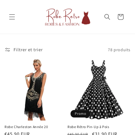
et
passer
au
Panier
contenu
Filtrer et trier
78 produits
Promo
Robe Charleston Année 20
Robe Rétro Pin-Up à Pois
Prix
€45,90 EUR
Prix
Prix
€31,90 EUR
€45,90 EUR