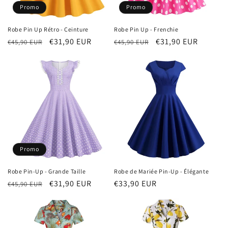
Promo
Promo
Robe Pin Up Rétro - Ceinture
Robe Pin Up - Frenchie
Prix
Prix
€31,90 EUR
Prix
Prix
€31,90 EUR
€45,90 EUR
€45,90 EUR
habituel
promotionnel
habituel
promotionnel
Promo
Robe Pin-Up - Grande Taille
Robe de Mariée Pin-Up - Élégante
Prix
Prix
€31,90 EUR
Prix
€33,90 EUR
€45,90 EUR
habituel
promotionnel
habituel