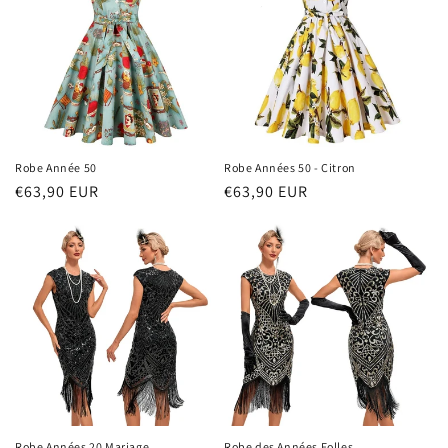
Robe Année 50
Robe Années 50 - Citron
Prix
€63,90 EUR
Prix
€63,90 EUR
habituel
habituel
Robe Années 20 Mariage
Robe des Années Folles