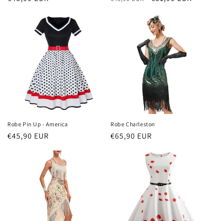
habituel
habituel
promotionnel
Robe Pin Up - America
Robe Charleston
Prix
€45,90 EUR
Prix
€65,90 EUR
habituel
habituel