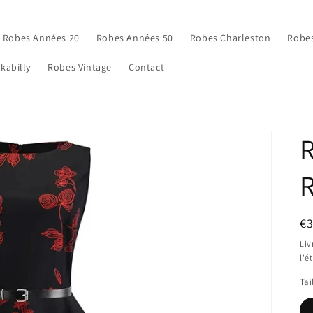
Robes Années 20
Robes Années 50
Robes Charleston
Robes
kabilly
Robes Vintage
Contact
R
R
Pr
€
ha
Liv
l'é
Tai