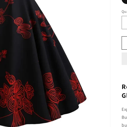
Qua
R
G
Ex
Bu
bu