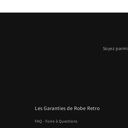
dans
une
fenêtre
modale
Soyez parmi 
Les Garanties de Robe Retro
FAQ - Foire à Questions