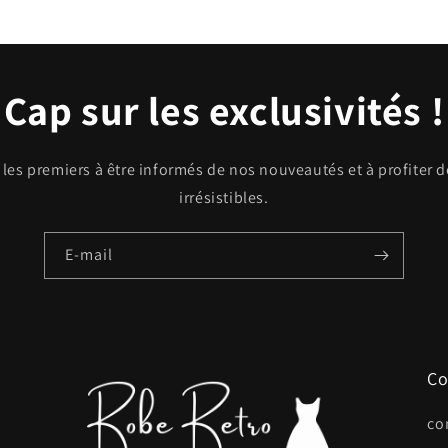
dans
une
fenêtre
modale
Cap sur les exclusivités !
les premiers à être informés de nos nouveautés et à profiter 
irrésistibles.
E-mail
Co
co