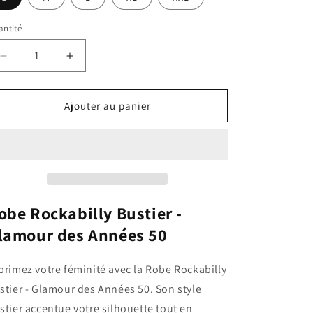
ntité
Réduire
Augmenter
la
la
quantité
quantité
de
de
Ajouter au panier
Robe
Robe
Bustier
Bustier
Rockabilly
Rockabilly
obe Rockabilly Bustier -
lamour des Années 50
primez votre féminité avec la Robe Rockabilly
stier - Glamour des Années 50. Son style
stier accentue votre silhouette tout en