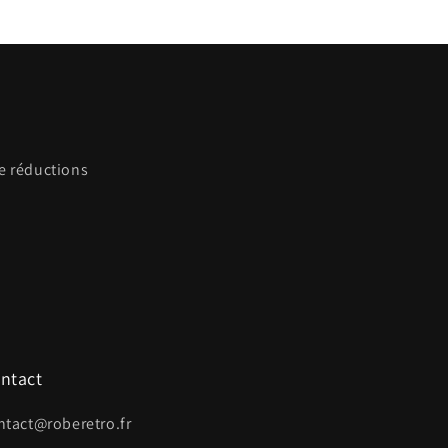
de réductions
ntact
ntact@roberetro.fr