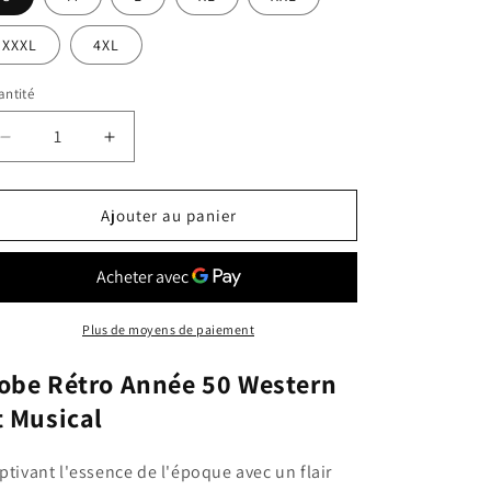
XXXL
4XL
ntité
Réduire
Augmenter
la
la
quantité
quantité
de
de
Ajouter au panier
Robe
Robe
Rétro
Rétro
Année
Année
50
50
-
-
Plus de moyens de paiement
Musical
Musical
obe Rétro Année 50 Western
t Musical
ptivant l'essence de l'époque avec un flair