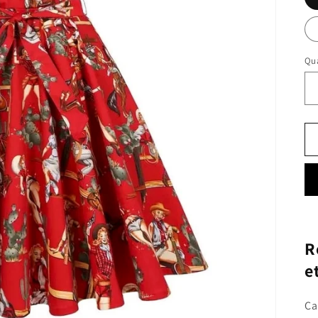
Qua
R
e
Ca