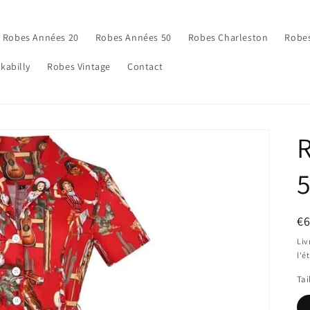
Robes Années 20
Robes Années 50
Robes Charleston
Robes
kabilly
Robes Vintage
Contact
5
Pr
€
ha
Liv
l'é
Tai