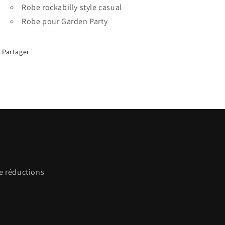
Robe rockabilly style casual
Robe pour Garden Party
Partager
de réductions